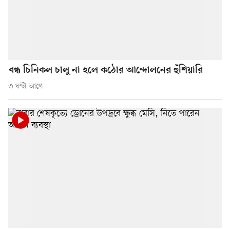
বন্ধ চিনিকল চালু না হলে কঠোর আন্দোলনের হুঁশিয়ারি
৩ ঘণ্টা আগে