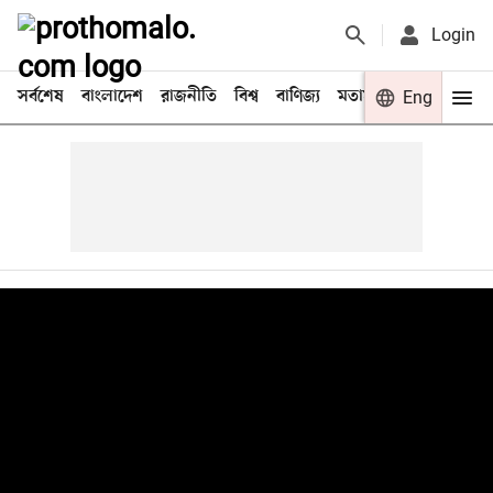
Login
সর্বশেষ
বাংলাদেশ
রাজনীতি
বিশ্ব
বাণিজ্য
মতামত
খেলা
Eng
বিনো