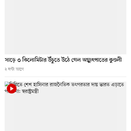
সাড়ে ৩ কিলোমিটার উঁচুতে উঠে গেল অগ্ন্যুৎপাতের কুণ্ডলী
২ ঘণ্টা আগে