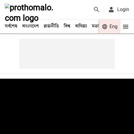
Login
সর্বশেষ
বাংলাদেশ
রাজনীতি
বিশ্ব
বাণিজ্য
মতামত
খেলা
Eng
বিনো