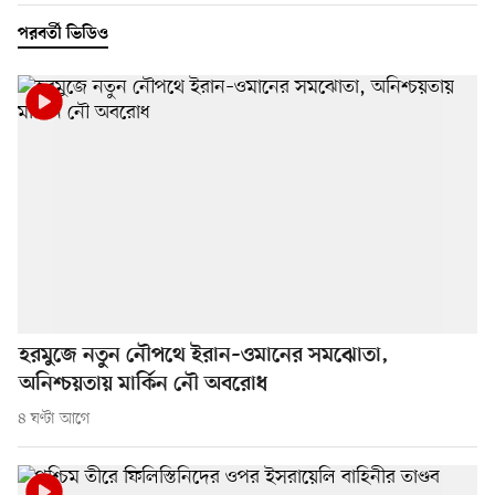
পরবর্তী ভিডিও
হরমুজে নতুন নৌপথে ইরান–ওমানের সমঝোতা,
অনিশ্চয়তায় মার্কিন নৌ অবরোধ
৪ ঘণ্টা আগে