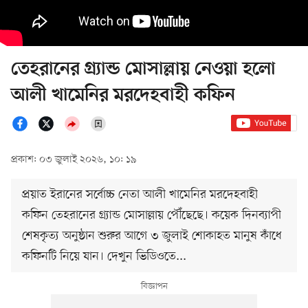
তেহরানের গ্র্যান্ড মোসাল্লায় নেওয়া হলো
আলী খামেনির মরদেহবাহী কফিন
প্রকাশ: ০৩ জুলাই ২০২৬, ১০: ১৯
প্রয়াত ইরানের সর্বোচ্চ নেতা আলী খামেনির মরদেহবাহী
কফিন তেহরানের গ্র্যান্ড মোসাল্লায় পৌঁছেছে। কয়েক দিনব্যাপী
শেষকৃত্য অনুষ্ঠান শুরুর আগে ৩ জুলাই শোকাহত মানুষ কাঁধে
কফিনটি নিয়ে যান। দেখুন ভিডিওতে...