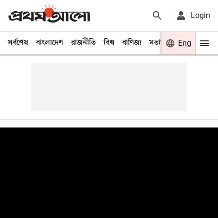
Login
সর্বশেষ
বাংলাদেশ
রাজনীতি
বিশ্ব
বাণিজ্য
মতামত
খেলা
Eng
বিনো