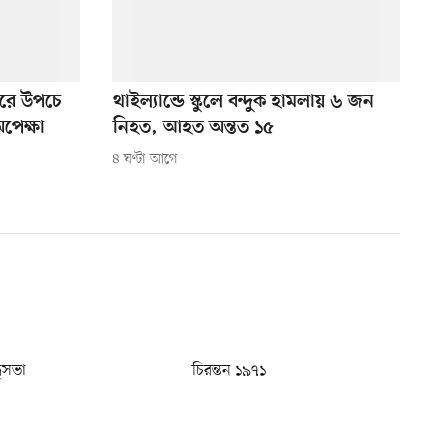
ুঘরে উপচে
থাইল্যান্ডে স্কুলে বন্দুক হামলায় ৬ জন
অপেক্ষা
নিহত, আহত অন্তত ১৫
৪ ঘণ্টা আগে
ধুসভা
চিরন্তন ১৯৭১