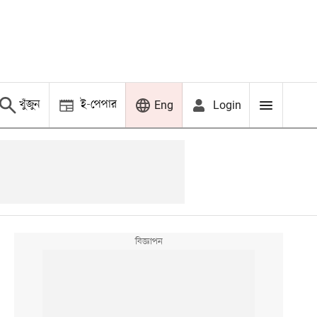
খুঁজুন
ই-পেপার
Login
Eng