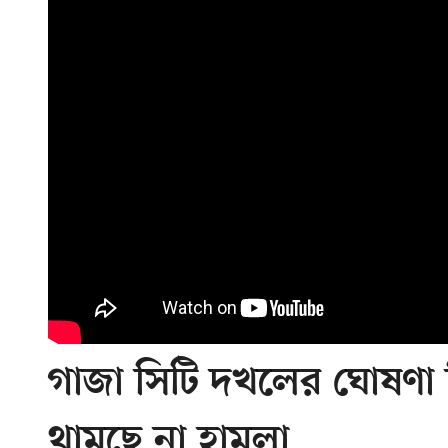
গাজা সিটি দখলের ঘোষণা 
থামছে না হামলা