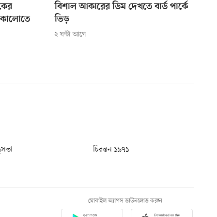
শকের
বিশাল আকারের ডিম দেখতে বার্ড পার্কে
কোলোতে
ভিড়
২ ঘণ্টা আগে
ধুসভা
চিরন্তন ১৯৭১
মোবাইল অ্যাপস ডাউনলোড করুন