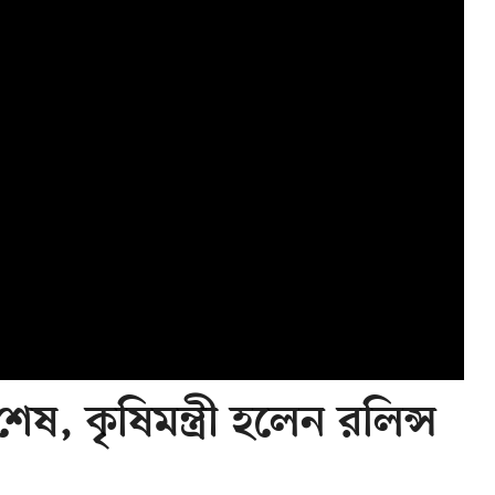
েষ, কৃষিমন্ত্রী হলেন রলিন্স