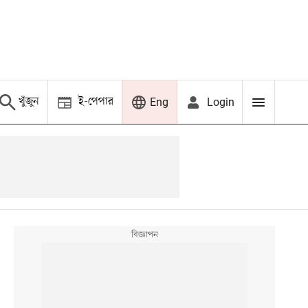
খুঁজুন
ই-পেপার
Login
Eng