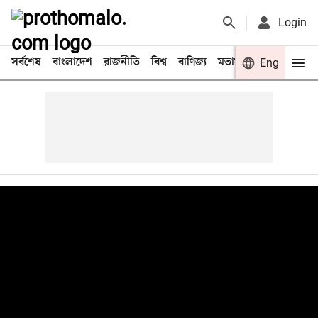
Login
সর্বশেষ
বাংলাদেশ
রাজনীতি
বিশ্ব
বাণিজ্য
মতামত
খেলা
Eng
বিনো