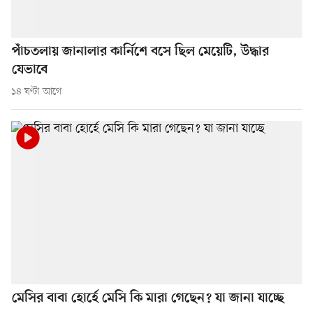
পাঁচতলায় জানালার কার্নিশে বসে ছিল মেয়েটি, উদ্ধার
যেভাবে
১৪ ঘণ্টা আগে
মেসির বাবা হোর্হে মেসি কি মারা গেছেন? যা জানা যাচ্ছে