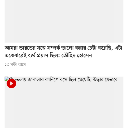
আমরা ভারতের সঙ্গে সম্পর্ক ভালো করার চেষ্টা করেছি, এটা
একেবারেই ব্যর্থ প্রয়াস ছিল: তৌহিদ হোসেন
১৩ ঘণ্টা আগে