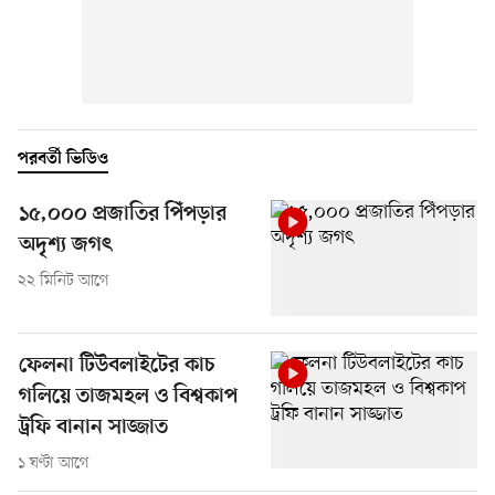
পরবর্তী ভিডিও
১৫,০০০ প্রজাতির পিঁপড়ার
অদৃশ্য জগৎ
২২ মিনিট আগে
ফেলনা টিউবলাইটের কাচ
গলিয়ে তাজমহল ও বিশ্বকাপ
ট্রফি বানান সাজ্জাত
১ ঘণ্টা আগে