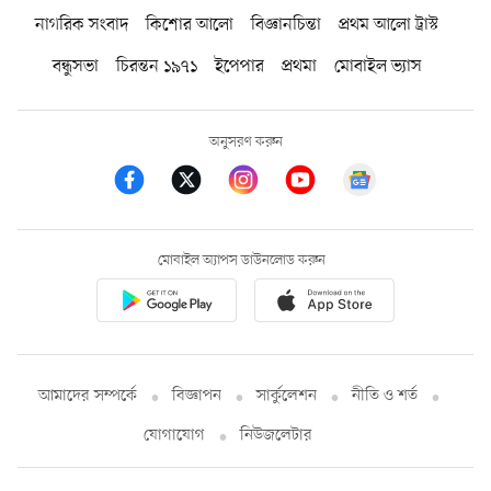
নাগরিক সংবাদ
কিশোর আলো
বিজ্ঞানচিন্তা
প্রথম আলো ট্রাস্ট
বন্ধুসভা
চিরন্তন ১৯৭১
ইপেপার
প্রথমা
মোবাইল ভ্যাস
অনুসরণ করুন
মোবাইল অ্যাপস ডাউনলোড করুন
আমাদের সম্পর্কে
বিজ্ঞাপন
সার্কুলেশন
নীতি ও শর্ত
যোগাযোগ
নিউজলেটার