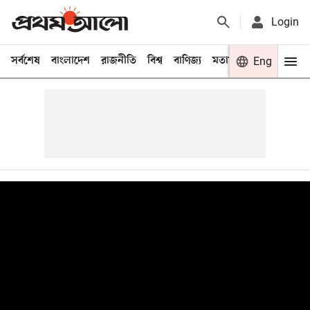
Login
সর্বশেষ
বাংলাদেশ
রাজনীতি
বিশ্ব
বাণিজ্য
মতামত
খেলা
Eng
বিনো