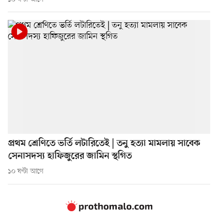
প্রথম শ্রেণিতে ভর্তি লটারিতেই | তনু হত্যা মামলায় সাবেক
সেনাসদস্য হাফিজুরের জামিন স্থগিত
১০ ঘণ্টা আগে