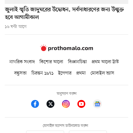
জুলাই স্মৃতি জাদুঘরের উদ্বোধন, সর্বসাধারণের জন্য উন্মুক্ত
হবে আগামীকাল
১৬ ঘণ্টা আগে
নাগরিক সংবাদ
কিশোর আলো
বিজ্ঞানচিন্তা
প্রথম আলো ট্রাস্ট
বন্ধুসভা
চিরন্তন ১৯৭১
ইপেপার
প্রথমা
মোবাইল ভ্যাস
অনুসরণ করুন
মোবাইল অ্যাপস ডাউনলোড করুন