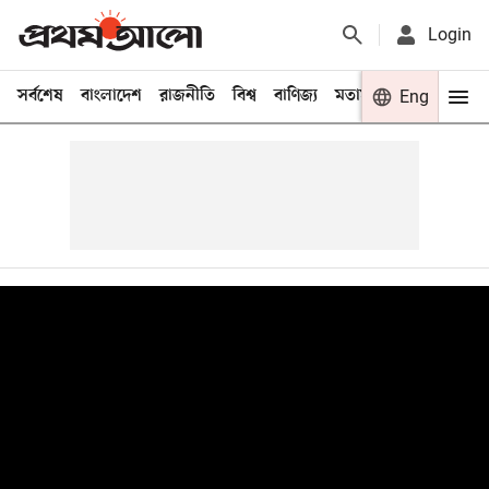
Login
সর্বশেষ
বাংলাদেশ
রাজনীতি
বিশ্ব
বাণিজ্য
মতামত
খেলা
Eng
বিনো