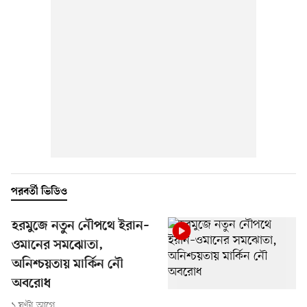
পরবর্তী ভিডিও
হরমুজে নতুন নৌপথে ইরান–
ওমানের সমঝোতা,
অনিশ্চয়তায় মার্কিন নৌ
অবরোধ
১ ঘণ্টা আগে