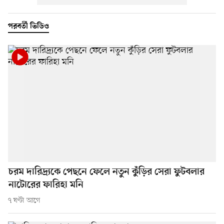
পরবর্তী ভিডিও
চরম দারিদ্র্যকে পেছনে ফেলে নতুন কুঁড়ির সেরা ফুটবলার
নাটোরের ফারিহা মনি
৭ ঘণ্টা আগে