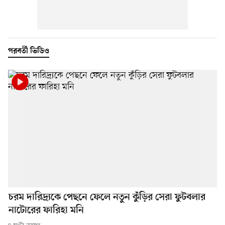
পরবর্তী ভিডিও
চরম দারিদ্র্যকে পেছনে ফেলে নতুন কুঁড়ির সেরা ফুটবলার
নাটোরের ফারিহা মনি