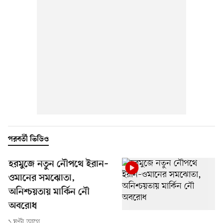
পরবর্তী ভিডিও
হরমুজে নতুন নৌপথে ইরান–
ওমানের সমঝোতা,
অনিশ্চয়তায় মার্কিন নৌ
অবরোধ
১ ঘণ্টা আগে