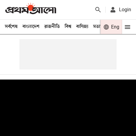
Login
সর্বশেষ
বাংলাদেশ
রাজনীতি
বিশ্ব
বাণিজ্য
মতামত
খেলা
Eng
বিনো