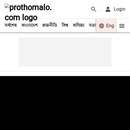
Login
সর্বশেষ
বাংলাদেশ
রাজনীতি
বিশ্ব
বাণিজ্য
মতামত
খেলা
Eng
বিনো