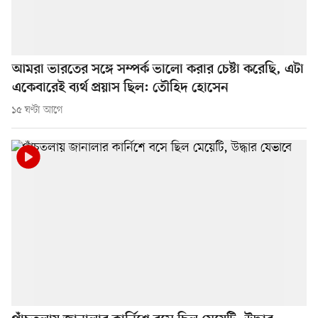
আমরা ভারতের সঙ্গে সম্পর্ক ভালো করার চেষ্টা করেছি, এটা
একেবারেই ব্যর্থ প্রয়াস ছিল: তৌহিদ হোসেন
১৫ ঘণ্টা আগে