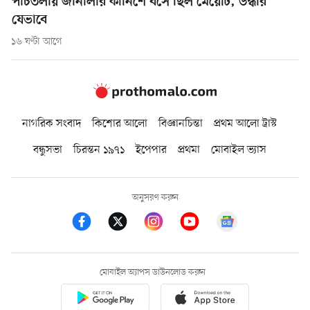
পাঁচতলায় জানালার কার্নিশে বসে ছিল মেয়েটি, উদ্ধার
যেভাবে
১৬ ঘণ্টা আগে
নাগরিক সংবাদ
কিশোর আলো
বিজ্ঞানচিন্তা
প্রথম আলো ট্রাস্ট
বন্ধুসভা
চিরন্তন ১৯৭১
ইপেপার
প্রথমা
মোবাইল ভ্যাস
অনুসরণ করুন
মোবাইল অ্যাপস ডাউনলোড করুন