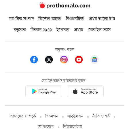
নাগরিক সংবাদ
কিশোর আলো
বিজ্ঞানচিন্তা
প্রথম আলো ট্রাস্ট
বন্ধুসভা
চিরন্তন ১৯৭১
ইপেপার
প্রথমা
মোবাইল ভ্যাস
অনুসরণ করুন
মোবাইল অ্যাপস ডাউনলোড করুন
আমাদের সম্পর্কে
বিজ্ঞাপন
সার্কুলেশন
নীতি ও শর্ত
যোগাযোগ
নিউজলেটার