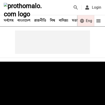
Login
সর্বশেষ
বাংলাদেশ
রাজনীতি
বিশ্ব
বাণিজ্য
মতামত
খেলা
Eng
বিনো