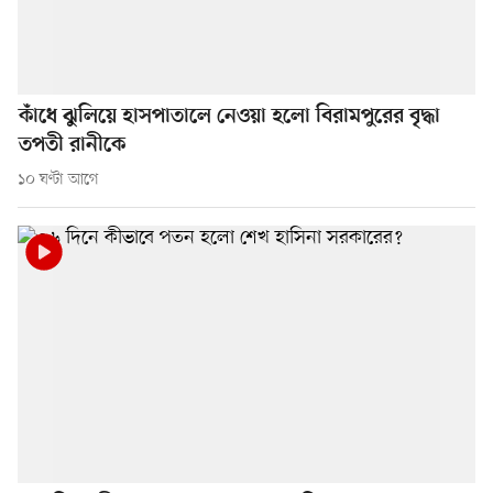
কাঁধে ঝুলিয়ে হাসপাতালে নেওয়া হলো বিরামপুরের বৃদ্ধা
তপতী রানীকে
১০ ঘণ্টা আগে