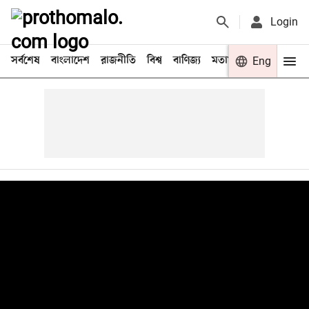
Login
সর্বশেষ
বাংলাদেশ
রাজনীতি
বিশ্ব
বাণিজ্য
মতামত
খেলা
Eng
বিনো