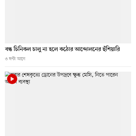
বন্ধ চিনিকল চালু না হলে কঠোর আন্দোলনের হুঁশিয়ারি
৩ ঘণ্টা আগে