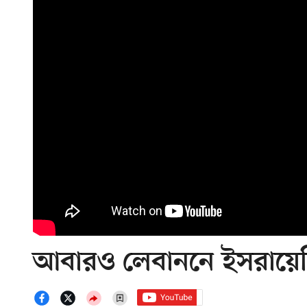
আবারও লেবাননে ইসরায়েল