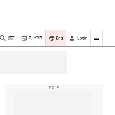
খুঁজুন
ই-পেপার
Login
Eng