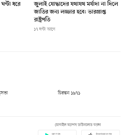
ঘণ্টা ধরে
জুলাই যোদ্ধাদের যথাযথ মর্যাদা না দিলে
জাতির জন্য লজ্জার হবে: ভারপ্রাপ্ত
রাষ্ট্রপতি
১৭ ঘণ্টা আগে
ধুসভা
চিরন্তন ১৯৭১
মোবাইল অ্যাপস ডাউনলোড করুন