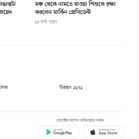
্ধান্তটা
মঞ্চ থেকে নামতে যাওয়া শিশুকে রক্ষা
বায়েদ
করলেন মার্কিন প্রেসিডেন্ট
১৫ ঘণ্টা আগে
ধুসভা
চিরন্তন ১৯৭১
মোবাইল অ্যাপস ডাউনলোড করুন