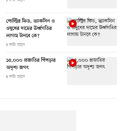
১ ঘণ্টা আগে
পোল্ট্রির ফিড, ভ্যাকসিন ও
ওষুধের দামের ঊর্ধ্বগতির
লাগাম টানবে কে?
৪ ঘণ্টা আগে
১৫,০০০ প্রজাতির পিঁপড়ার
অদৃশ্য জগৎ
৫ ঘণ্টা আগে