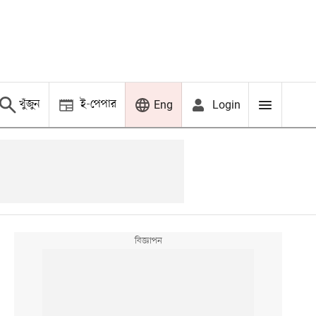
খুঁজুন
ই-পেপার
Login
Eng