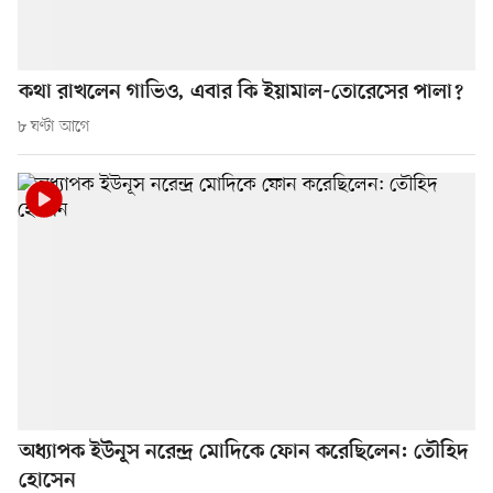
কথা রাখলেন গাভিও, এবার কি ইয়ামাল-তোরেসের পালা?
৮ ঘণ্টা আগে
অধ্যাপক ইউনূস নরেন্দ্র মোদিকে ফোন করেছিলেন: তৌহিদ
হোসেন