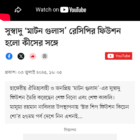
সুস্বাদু ‘মাটন গুলাস’ রেসিপির ফিউশন
হলো কীসের সঙ্গে
প্রকাশ: ০৩ জুলাই ২০২৫, ১৬: ০৫
হাঙ্গেরীয় ঐতিহ্যবাহী ও জনপ্রিয় ‘মাটন গুলাস’-এর সুস্বাদু
ফিউশন তৈরি করেছেন শেফ নিনো এবং শেফ কাকলি।
মাসুমা রহমান নাবিলার উপস্থাপনায় 'স্টার শিপ ফিউশন কিচেন
শো’র ২৭তম পর্ব দেখে নিন এখনই...