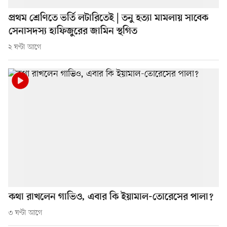
প্রথম শ্রেণিতে ভর্তি লটারিতেই | তনু হত্যা মামলায় সাবেক
সেনাসদস্য হাফিজুরের জামিন স্থগিত
২ ঘণ্টা আগে
কথা রাখলেন গাভিও, এবার কি ইয়ামাল-তোরেসের পালা?
৩ ঘণ্টা আগে