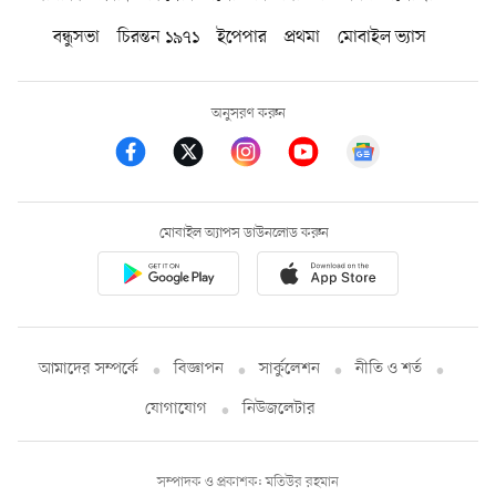
বন্ধুসভা
চিরন্তন ১৯৭১
ইপেপার
প্রথমা
মোবাইল ভ্যাস
অনুসরণ করুন
মোবাইল অ্যাপস ডাউনলোড করুন
আমাদের সম্পর্কে
বিজ্ঞাপন
সার্কুলেশন
নীতি ও শর্ত
যোগাযোগ
নিউজলেটার
সম্পাদক ও প্রকাশক: মতিউর রহমান