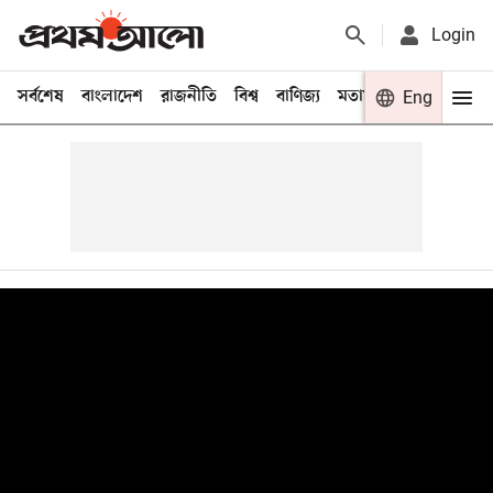
Login
সর্বশেষ
বাংলাদেশ
রাজনীতি
বিশ্ব
বাণিজ্য
মতামত
খেলা
Eng
বিনো