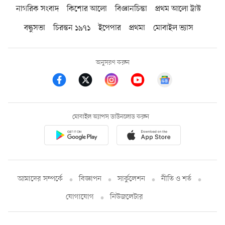
নাগরিক সংবাদ
কিশোর আলো
বিজ্ঞানচিন্তা
প্রথম আলো ট্রাস্ট
বন্ধুসভা
চিরন্তন ১৯৭১
ইপেপার
প্রথমা
মোবাইল ভ্যাস
অনুসরণ করুন
মোবাইল অ্যাপস ডাউনলোড করুন
আমাদের সম্পর্কে
বিজ্ঞাপন
সার্কুলেশন
নীতি ও শর্ত
যোগাযোগ
নিউজলেটার