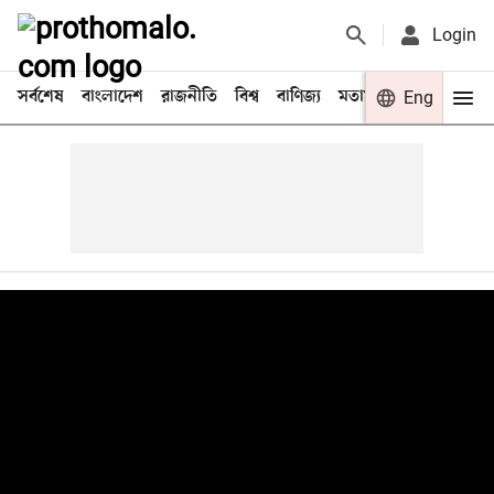
Login
সর্বশেষ
বাংলাদেশ
রাজনীতি
বিশ্ব
বাণিজ্য
মতামত
খেলা
Eng
বিনো