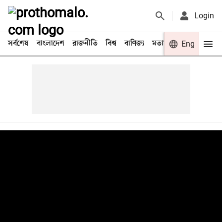
Login
সর্বশেষ
বাংলাদেশ
রাজনীতি
বিশ্ব
বাণিজ্য
মতামত
খেলা
Eng
বিনো