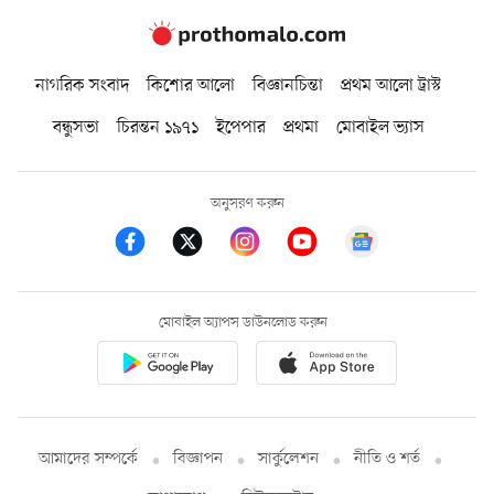
নাগরিক সংবাদ
কিশোর আলো
বিজ্ঞানচিন্তা
প্রথম আলো ট্রাস্ট
বন্ধুসভা
চিরন্তন ১৯৭১
ইপেপার
প্রথমা
মোবাইল ভ্যাস
অনুসরণ করুন
মোবাইল অ্যাপস ডাউনলোড করুন
আমাদের সম্পর্কে
বিজ্ঞাপন
সার্কুলেশন
নীতি ও শর্ত