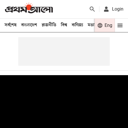
Login
সর্বশেষ
বাংলাদেশ
রাজনীতি
বিশ্ব
বাণিজ্য
মতামত
খেলা
Eng
বিনো