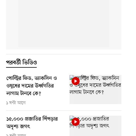
পরবর্তী ভিডিও
পোল্ট্রির ফিড, ভ্যাকসিন ও
ওষুধের দামের ঊর্ধ্বগতির
লাগাম টানবে কে?
১ ঘণ্টা আগে
১৫,০০০ প্রজাতির পিঁপড়ার
অদৃশ্য জগৎ