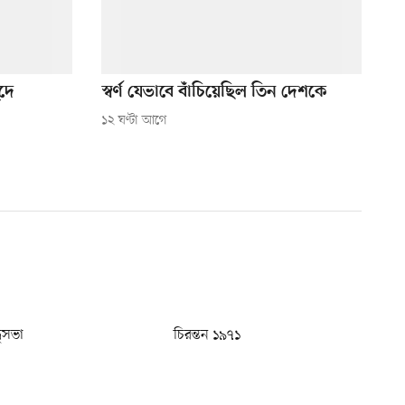
ুদে
স্বর্ণ যেভাবে বাঁচিয়েছিল তিন দেশকে
১২ ঘণ্টা আগে
ধুসভা
চিরন্তন ১৯৭১