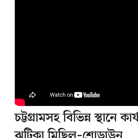
চট্টগ্রামসহ বিভিন্ন স্থানে 
ঝটিকা মিছিল–শোডাউন