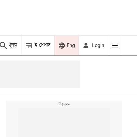
খুঁজুন
ই-পেপার
Login
Eng