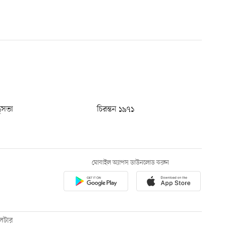
ধুসভা
চিরন্তন ১৯৭১
মোবাইল অ্যাপস ডাউনলোড করুন
েটার