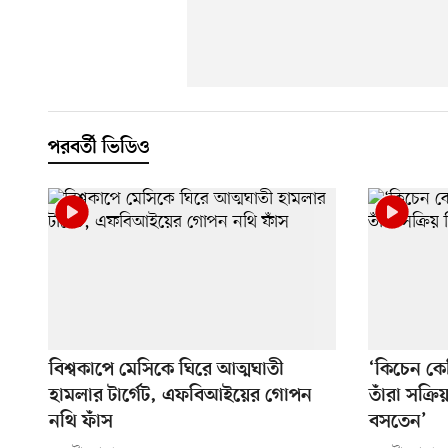
পরবর্তী ভিডিও
বিশ্বকাপে মেসিকে ঘিরে আত্মঘাতী
‘কিচেন কে
হামলার টার্গেট, এফবিআইয়ের গোপন
তাঁরা সক্র
নথি ফাঁস
বসতেন’