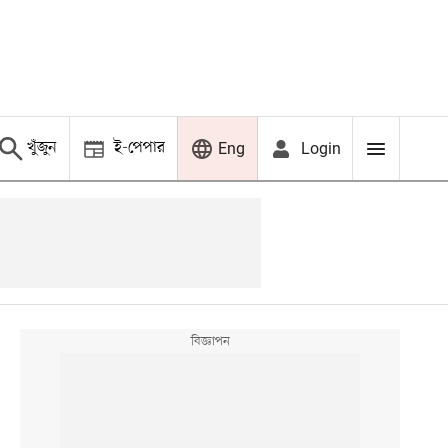
খুঁজুন
ই-পেপার
Login
Eng