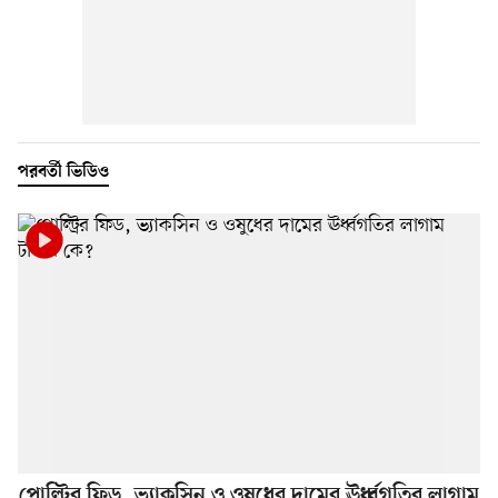
পরবর্তী ভিডিও
পোল্ট্রির ফিড, ভ্যাকসিন ও ওষুধের দামের ঊর্ধ্বগতির লাগাম