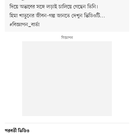
দিয়ে অভাবের সঙ্গে লড়াই চালিয়ে গেছেন তিনি।
হিমা খাতুনের জীবন–গল্প জানতে দেখুন ভিডিওটি…
#বিজ্ঞাপন_বার্তা
পরবর্তী ভিডিও