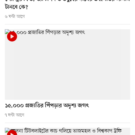
টানবে কে?
৬ ঘণ্টা আগে
১৫,০০০ প্রজাতির পিঁপড়ার অদৃশ্য জগৎ
৭ ঘণ্টা আগে