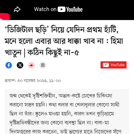
‘ডিজিটাল ছড়ি’ নিয়ে যেদিন প্রথম হাঁটি,
মনে হলো এবার আর ধাক্কা খাব না : হিমা
খাতুন | কঠিন কিছুই না–৫
প্রকাশ: ৩০ নভেম্বর ২০২৫, ১১: ০০
জন্ম থেকেই দৃষ্টিশক্তিহীন, অভাব–কষ্টে চোখের চিকিৎসা
করানো সম্ভব হয়নি। কথা বলার বা খেলাধুলার কোনো সাথী
ছিল না তাঁর। স্কুলেও যাওয়া হয়নি, কারণ তখন কুড়িগ্রামে
দৃষ্টিপ্রতিবন্ধীদের জন্য কোনো ব্যবস্থা ছিল না। বাবা–মা
দিনমজুরের কাজ করতেন, তাই ভাগ্যের হাতে নিজেদের সঁপে