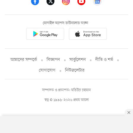
মোবাইল অ্যাপস ডাউনলোড করুন
আমাদের সম্পর্কে
বিজ্ঞাপন
সার্কুলেশন
নীতি ও শর্ত
যোগাযোগ
নিউজলেটার
সম্পাদক ও প্রকাশক: মতিউর রহমান
স্বত্ব © ১৯৯৮-২০২৬ প্রথম আলো
By using this site, you agree to our
Privacy Policy
.
OK