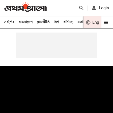
Login
সর্বশেষ
বাংলাদেশ
রাজনীতি
বিশ্ব
বাণিজ্য
মতামত
খেলা
Eng
বিনো