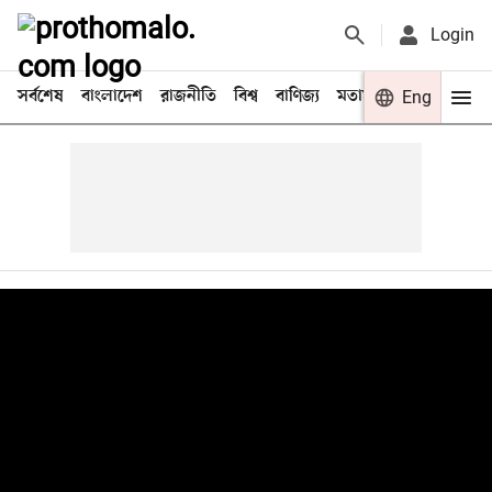
Login
সর্বশেষ
বাংলাদেশ
রাজনীতি
বিশ্ব
বাণিজ্য
মতামত
খেলা
Eng
বিনো