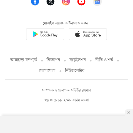
মোবাইল অ্যাপস ডাউনলোড করুন
আমাদের সম্পর্কে
বিজ্ঞাপন
সার্কুলেশন
নীতি ও শর্ত
যোগাযোগ
নিউজলেটার
সম্পাদক ও প্রকাশক: মতিউর রহমান
স্বত্ব © ১৯৯৮-২০২৬ প্রথম আলো
By using this site, you agree to our
Privacy Policy
.
OK