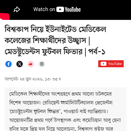
বিশ্বকাপ নিয়ে ইউনাইটেড মেডিকেল
কলেজের শিক্ষার্থীদের উচ্ছ্বাস |
মেডস্টুডেন্টস ফুটবল ফিভার | পর্ব–১
আপডেট: ২৪ জুন ২০২৬, ১৩: ৩৫
মেডিকেল শিক্ষার্থীদের অংশগ্রহণে প্রথম আলো ডটকমের
বিশেষ আয়োজন: রেডিয়েন্ট ফার্মাসিউটিক্যালস প্রেজেন্টস
‘মেডস্টুডেন্টস ফুটবল ফিভার’, পাওয়ার্ড বাই গ্যাভির‍্যাড।
আয়োজনটির প্রথম পর্বে উপস্থাপক এবং কমেডিয়ান আবু হেনা
রনির সঙ্গে প্রিয় দল নিয়ে আলোচনা, বিশ্বকাপ কুইজ আর