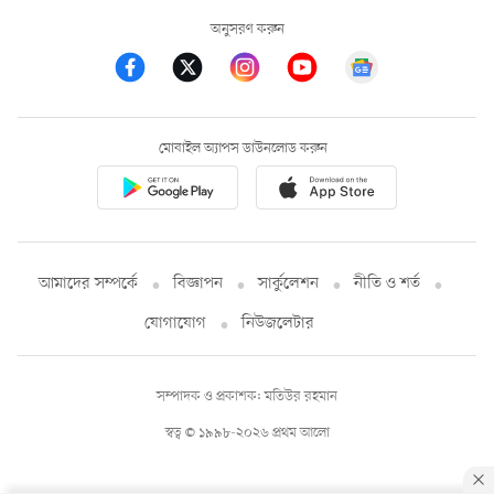
অনুসরণ করুন
মোবাইল অ্যাপস ডাউনলোড করুন
আমাদের সম্পর্কে
বিজ্ঞাপন
সার্কুলেশন
নীতি ও শর্ত
যোগাযোগ
নিউজলেটার
সম্পাদক ও প্রকাশক: মতিউর রহমান
স্বত্ব © ১৯৯৮-২০২৬ প্রথম আলো