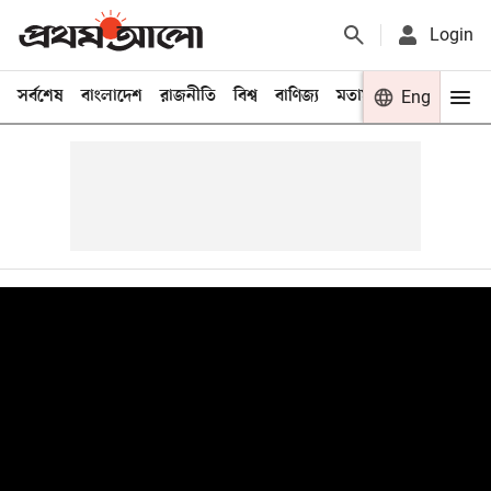
Login
সর্বশেষ
বাংলাদেশ
রাজনীতি
বিশ্ব
বাণিজ্য
মতামত
খেলা
Eng
বিনো