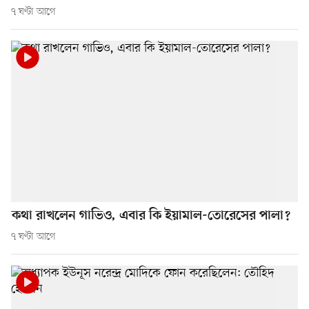
৭ ঘণ্টা আগে
কথা রাখলেন গাভিও, এবার কি ইয়ামাল-তোরেসের পালা?
৭ ঘণ্টা আগে