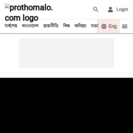
Login
সর্বশেষ
বাংলাদেশ
রাজনীতি
বিশ্ব
বাণিজ্য
মতামত
খেলা
Eng
বিনো