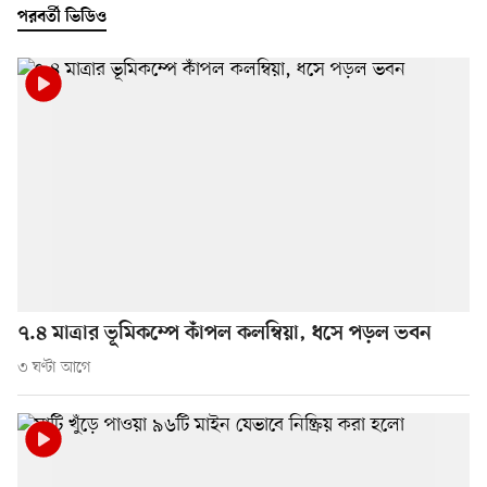
পরবর্তী ভিডিও
৭.৪ মাত্রার ভূমিকম্পে কাঁপল কলম্বিয়া, ধসে পড়ল ভবন
৩ ঘণ্টা আগে