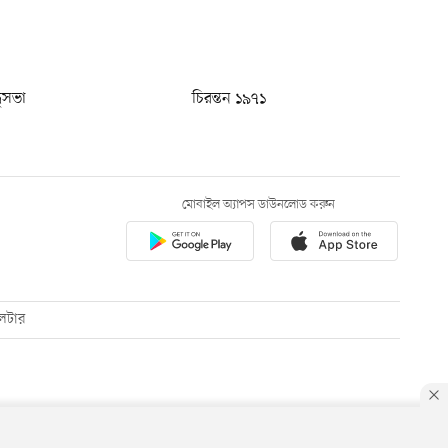
ধুসভা
চিরন্তন ১৯৭১
মোবাইল অ্যাপস ডাউনলোড করুন
েটার