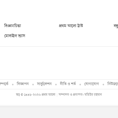
বিজ্ঞানচিন্তা
প্রথম আলো ট্রাস্ট
বন্
মোবাইল ভ্যাস
্পর্কে
বিজ্ঞাপন
সার্কুলেশন
নীতি ও শর্ত
যোগাযোগ
নিউজল
স্বত্ব © ১৯৯৮-২০২৬ প্রথম আলো
সম্পাদক ও প্রকাশক: মতিউর রহমান