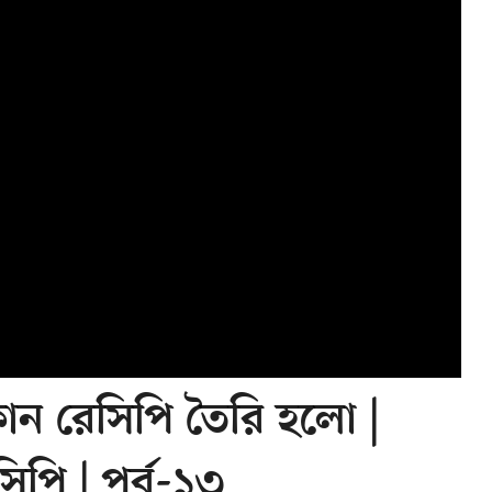
োন রেসিপি তৈরি হলো |
সিপি | পর্ব-১৩