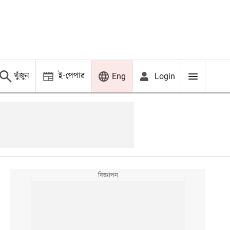
খুঁজুন
ই-পেপার
Login
Eng