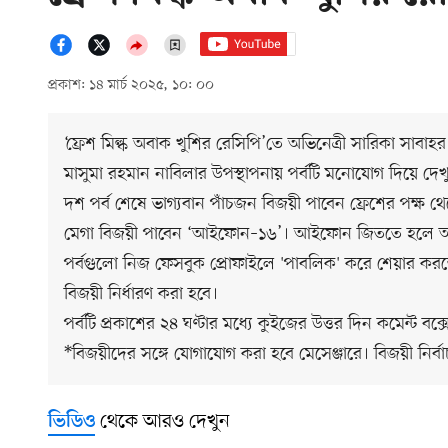
প্রকাশ: ১৪ মার্চ ২০২৫, ১০: ০০
‘ফ্রেশ মিল্ক অবাক খুশির রেসিপি’তে অভিনেত্রী সারিকা সাবা
মাসুমা রহমান নাবিলার উপস্থাপনায় পর্বটি মনোযোগ দিয়ে দেখ
দশ পর্ব শেষে ভাগ্যবান পাঁচজন বিজয়ী পাবেন ফ্রেশের পক্ষ থে
মেগা বিজয়ী পাবেন ‘আইফোন–১৬’। আইফোন জিততে হলে অনুষ্ঠা
পর্বগুলো নিজ ফেসবুক প্রোফাইলে 'পাবলিক' করে শেয়ার করত
বিজয়ী নির্ধারণ করা হবে।
পর্বটি প্রকাশের ২৪ ঘণ্টার মধ্যে কুইজের উত্তর দিন কমেন্ট বক্স
*বিজয়ীদের সঙ্গে যোগাযোগ করা হবে মেসেঞ্জারে। বিজয়ী নির্বাচন
থেকে আরও দেখুন
ভিডিও