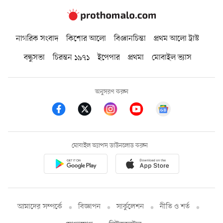
নাগরিক সংবাদ
কিশোর আলো
বিজ্ঞানচিন্তা
প্রথম আলো ট্রাস্ট
বন্ধুসভা
চিরন্তন ১৯৭১
ইপেপার
প্রথমা
মোবাইল ভ্যাস
অনুসরণ করুন
মোবাইল অ্যাপস ডাউনলোড করুন
আমাদের সম্পর্কে
বিজ্ঞাপন
সার্কুলেশন
নীতি ও শর্ত