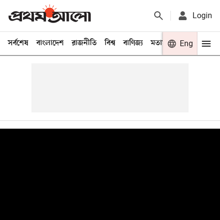
Login
সর্বশেষ
বাংলাদেশ
রাজনীতি
বিশ্ব
বাণিজ্য
মতামত
খেলা
Eng
বিনো