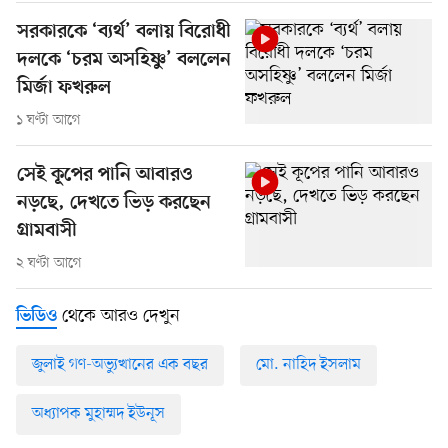
সরকারকে ‘ব্যর্থ’ বলায় বিরোধী
দলকে ‘চরম অসহিষ্ণু’ বললেন
মির্জা ফখরুল
১ ঘণ্টা আগে
সেই কূপের পানি আবারও
নড়ছে, দেখতে ভিড় করছেন
গ্রামবাসী
২ ঘণ্টা আগে
থেকে আরও দেখুন
ভিডিও
জুলাই গণ-অভ্যুত্থানের এক বছর
মো. নাহিদ ইসলাম
অধ্যাপক মুহাম্মদ ইউনূস