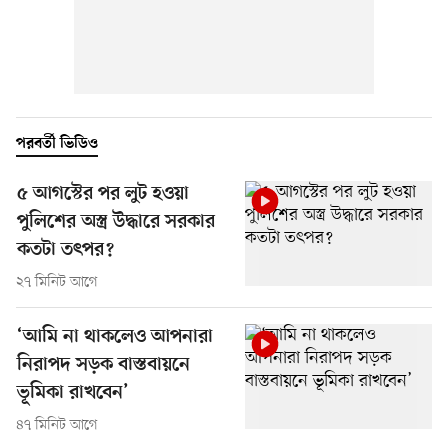
পরবর্তী ভিডিও
৫ আগস্টের পর লুট হওয়া
পুলিশের অস্ত্র উদ্ধারে সরকার
কতটা তৎপর?
২৭ মিনিট আগে
‘আমি না থাকলেও আপনারা
নিরাপদ সড়ক বাস্তবায়নে
ভূমিকা রাখবেন’
৪৭ মিনিট আগে