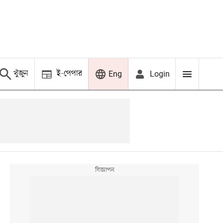
খুঁজুন
ই-পেপার
Login
Eng