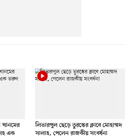
া খানমের
লিভারপুল ছেড়ে তুরস্কের ক্লাবে মোহাম্মদ
লসহ এক
সালাহ, পেলেন রাজকীয় সংবর্ধনা