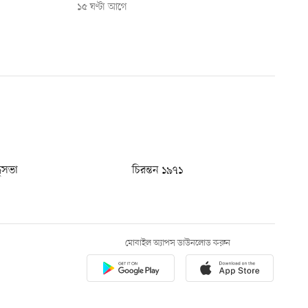
১৫ ঘণ্টা আগে
ধুসভা
চিরন্তন ১৯৭১
মোবাইল অ্যাপস ডাউনলোড করুন