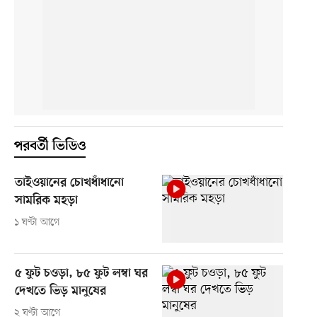
পরবর্তী ভিডিও
তাইওয়ানের চোখধাঁধানো
সামরিক মহড়া
১ ঘণ্টা আগে
৫ ফুট চওড়া, ৮৫ ফুট লম্বা ঘর
দেখতে ভিড় মানুষের
২ ঘণ্টা আগে