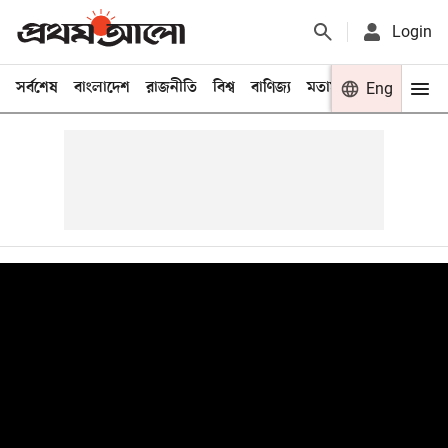
Login
সর্বশেষ
বাংলাদেশ
রাজনীতি
বিশ্ব
বাণিজ্য
মতামত
খেলা
Eng
বিনো