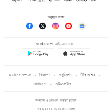
বন্ধুসভা
চিরন্তন ১৯৭১
ইপেপার
প্রথমা
মোবাইল ভ্যাস
অনুসরণ করুন
মোবাইল অ্যাপস ডাউনলোড করুন
আমাদের সম্পর্কে
বিজ্ঞাপন
সার্কুলেশন
নীতি ও শর্ত
যোগাযোগ
নিউজলেটার
সম্পাদক ও প্রকাশক: মতিউর রহমান
স্বত্ব © ১৯৯৮-২০২৬ প্রথম আলো