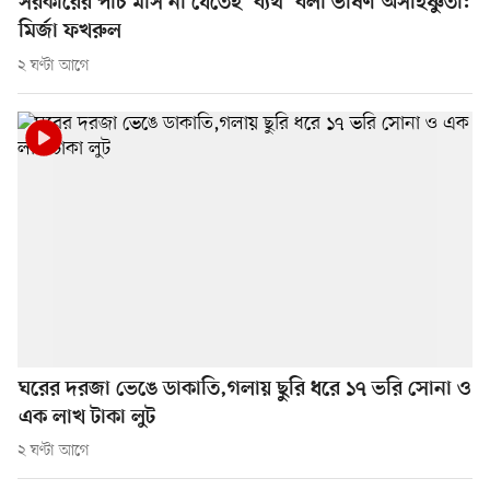
সরকারের পাঁচ মাস না যেতেই ‘ব্যর্থ’ বলা ভীষণ অসহিষ্ণুতা:
মির্জা ফখরুল
২ ঘণ্টা আগে
ঘরের দরজা ভেঙে ডাকাতি,গলায় ছুরি ধরে ১৭ ভরি সোনা ও
এক লাখ টাকা লুট
২ ঘণ্টা আগে