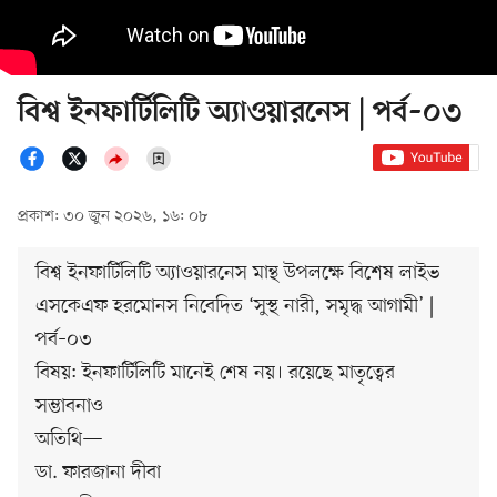
বিশ্ব ইনফার্টিলিটি অ্যাওয়ারনেস | পর্ব–০৩
প্রকাশ: ৩০ জুন ২০২৬, ১৬: ০৮
বিশ্ব ইনফার্টিলিটি অ্যাওয়ারনেস মান্থ উপলক্ষে বিশেষ লাইভ
এসকেএফ হরমোনস নিবেদিত ‘সুস্থ নারী, সমৃদ্ধ আগামী’ |
পর্ব–০৩
বিষয়: ইনফার্টিলিটি মানেই শেষ নয়। রয়েছে মাতৃত্বের
সম্ভাবনাও
অতিথি—
ডা. ফারজানা দীবা