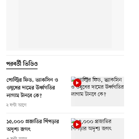
পরবর্তী ভিডিও
পোল্ট্রির ফিড, ভ্যাকসিন ও
ওষুধের দামের ঊর্ধ্বগতির
লাগাম টানবে কে?
২ ঘণ্টা আগে
১৫,০০০ প্রজাতির পিঁপড়ার
অদৃশ্য জগৎ