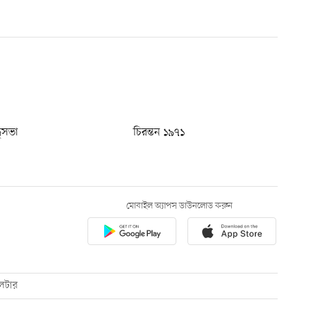
ধুসভা
চিরন্তন ১৯৭১
মোবাইল অ্যাপস ডাউনলোড করুন
েটার