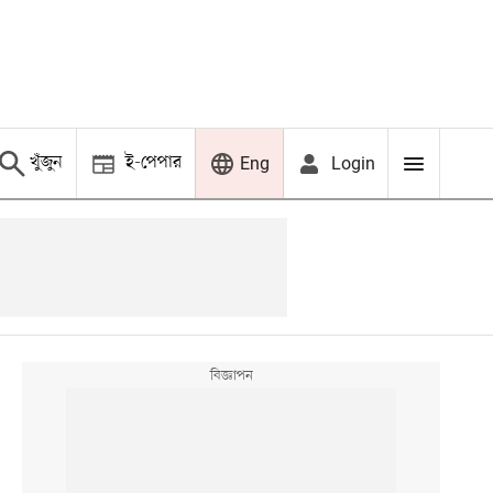
খুঁজুন
ই-পেপার
Login
Eng