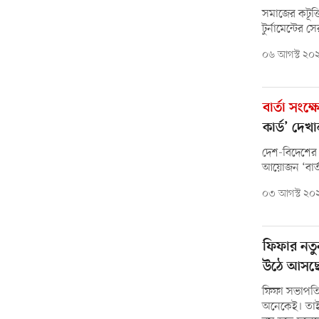
সমাজের কটূক্ত
টুর্নামেন্টে
০৬ আগস্ট ২০
বার্তা সংক্ষ
কার্ড’ দেখ
দেশ-বিদেশের 
আয়োজন ‘বার্ত
০৩ আগস্ট ২০
ফিফার নত
উঠে আসছ
ফিফা সভাপতি 
অনেকেই। তাই 