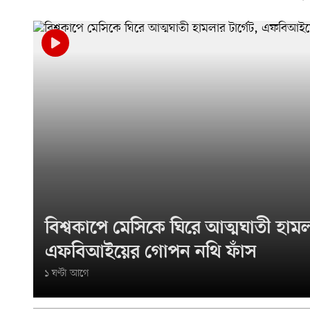
বিশ্বকাপে মেসিকে ঘিরে আত্মঘাতী হামলা
এফবিআইয়ের গোপন নথি ফাঁস
১ ঘণ্টা আগে