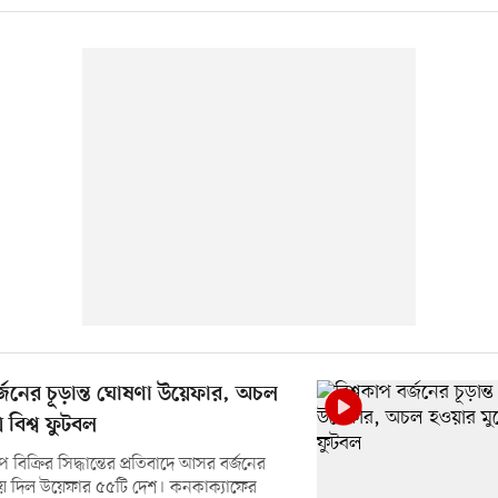
র্জনের চূড়ান্ত ঘোষণা উয়েফার, অচল
 বিশ্ব ফুটবল
 বিক্রির সিদ্ধান্তের প্রতিবাদে আসর বর্জনের
য় দিল উয়েফার ৫৫টি দেশ। কনকাক্যাফের