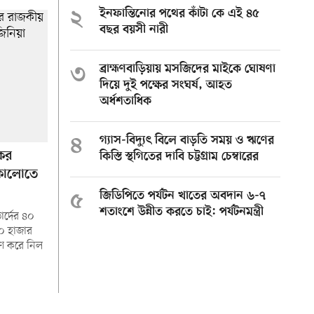
২
ইনফান্তিনোর পথের কাঁটা কে এই ৪৫
বছর বয়সী নারী
৩
ব্রাহ্মণবাড়িয়ায় মসজিদের মাইকে ঘোষণা
দিয়ে দুই পক্ষের সংঘর্ষ, আহত
অর্ধশতাধিক
৪
গ্যাস-বিদ্যুৎ বিলে বাড়তি সময় ও ঋণের
কের
কিস্তি স্থগিতের দাবি চট্টগ্রাম চেম্বারের
কোলোতে
৫
জিডিপিতে পর্যটন খাতের অবদান ৬-৭
শতাংশে উন্নীত করতে চাই: পর্যটনমন্ত্রী
র্দের ৪০
০ হাজার
ণ করে নিল