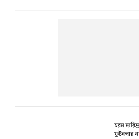
চরম দারিদ্
ফুটবলার ন