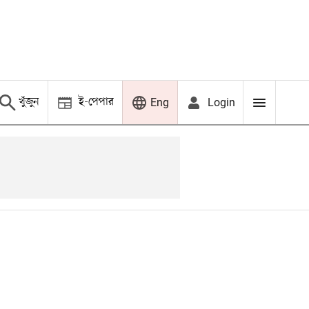
খুঁজুন
ই-পেপার
Login
Eng