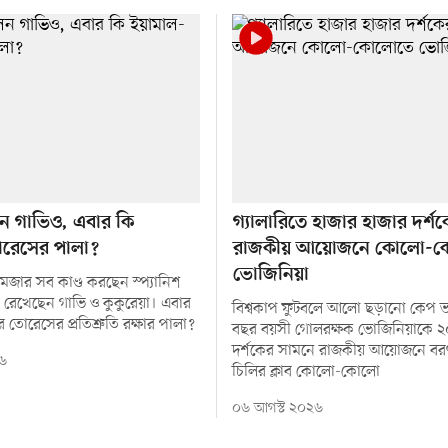
ন গাভিও, এবার কি
গ্যালারিতে হাজার হাজার দর্শ
রেসের পালা?
রাজকীয় আয়োজনে কোলো-
ভোজিনিয়া
 মজার সব কাণ্ড করছেন স্প্যানিশ
 রেখেছেন গাভি ও কুকুরেয়া। এবার
বিশ্বকাপ ফুটবলে আলো ছড়ানো কেপ ভা
তোরেসের প্রতিশ্রুতি রক্ষার পালা?
বছর বয়সী গোলরক্ষক ভোজিনিয়াকে ২
দর্শকের সামনে রাজকীয় আয়োজনে বর
৬
চিলির ক্লাব কোলো-কোলো
০৬ আগস্ট ২০২৬