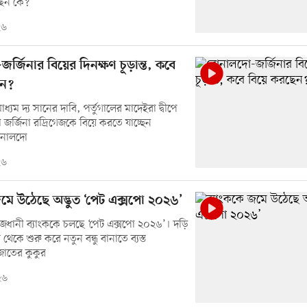
েন কে?
২৬
্জিনার বিয়ের দিনক্ষণ চূড়ান্ত, কবে
েন?
াধ্যম দ্য সানের দাবি, পর্তুগালের মাদেইরা দ্বীপে
গী জর্জিনা রদ্রিগেজকে বিয়ে করতে যাচ্ছেন
রোনালদো
২৬
জমে উঠেছে অদ্ভুত ‘পেট এক্সপো ২০২৬’
 রাজধানী ব্যাংককে চলছে ‘পেট এক্সপো ২০২৬’। দড়ি
থেকে শুরু করে নতুন বন্ধু বানাতে ব্যস্ত
জাতের কুকুর
২৬