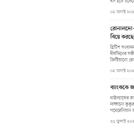
বস হতে চলেছ
০২ আগস্ট ২০
রোনালদো-জর
বিয়ে করছ
ব্রিটিশ সংবাদম
দীর্ঘদিনের সঙ্
ক্রিস্টিয়ানো 
০২ আগস্ট ২০
ব্যাংককে 
থাইল্যান্ডের
লাফানো কুকুর 
পমেরেনিয়ান 
৩১ জুলাই ২০