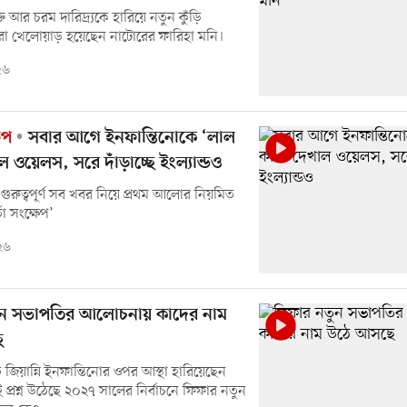
ি আর চরম দারিদ্র্যকে হারিয়ে নতুন কুঁড়ি
র সেরা খেলোয়াড় হয়েছেন নাটোরের ফারিহা মনি।
২৬
েপ
সবার আগে ইনফান্তিনোকে ‘লাল
াল ওয়েলস, সরে দাঁড়াচ্ছে ইংল্যান্ডও
গুরুত্বপূর্ণ সব খবর নিয়ে প্রথম আলোর নিয়মিত
া সংক্ষেপ’
২৬
ুন সভাপতির আলোচনায় কাদের নাম
ে
জিয়ান্নি ইনফান্তিনোর ওপর আস্থা হারিয়েছেন
প্রশ্ন উঠেছে ২০২৭ সালের নির্বাচনে ফিফার নতুন