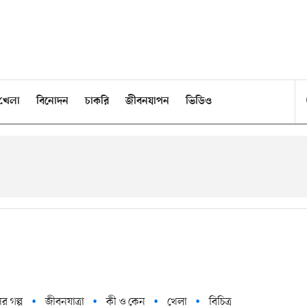
খেলা
বিনোদন
চাকরি
জীবনযাপন
ভিডিও
ের গল্প
জীবনযাত্রা
কী ও কেন
খেলা
বিচিত্র