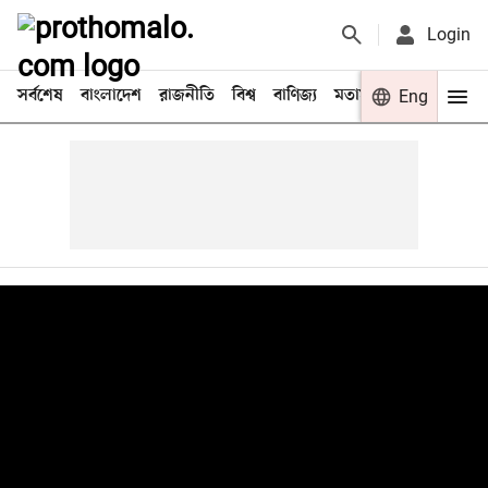
Login
সর্বশেষ
বাংলাদেশ
রাজনীতি
বিশ্ব
বাণিজ্য
মতামত
খেলা
Eng
বিনো