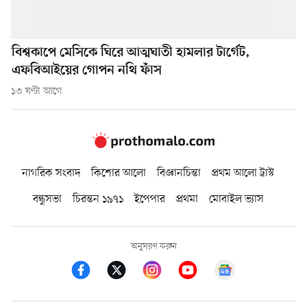
বিশ্বকাপে মেসিকে ঘিরে আত্মঘাতী হামলার টার্গেট,
এফবিআইয়ের গোপন নথি ফাঁস
১৩ ঘণ্টা আগে
নাগরিক সংবাদ
কিশোর আলো
বিজ্ঞানচিন্তা
প্রথম আলো ট্রাস্ট
বন্ধুসভা
চিরন্তন ১৯৭১
ইপেপার
প্রথমা
মোবাইল ভ্যাস
অনুসরণ করুন