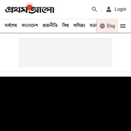
Login
সর্বশেষ
বাংলাদেশ
রাজনীতি
বিশ্ব
বাণিজ্য
মতামত
খেলা
Eng
বিনো