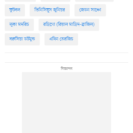
ফুটবল
ভিনিসিয়ুস জুনিয়র
জেডন সাঞ্চো
লুকা মদরিচ
রদ্রিগো (রিয়াল মাদ্রিদ–ব্রাজিল)
বরুসিয়া ডর্টমুন্ড
এদিন তেরজিচ