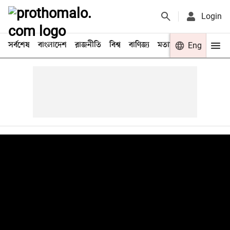
Login
সর্বশেষ
বাংলাদেশ
রাজনীতি
বিশ্ব
বাণিজ্য
মতামত
খেলা
Eng
বিনো