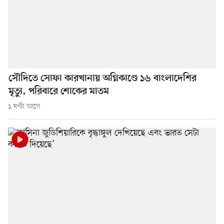
সৌদিতে সোফা কারখানায় অগ্নিকাণ্ডে ১৬ বাংলাদেশির
মৃত্যু, পরিবারে শোকের মাতম
১ ঘণ্টা আগে