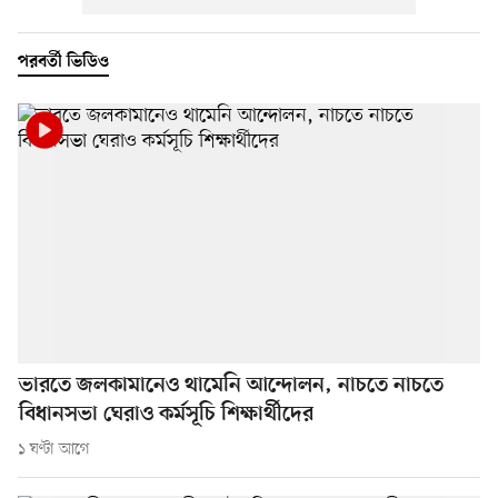
পরবর্তী ভিডিও
ভারতে জলকামানেও থামেনি আন্দোলন, নাচতে নাচতে
বিধানসভা ঘেরাও কর্মসূচি শিক্ষার্থীদের
১ ঘণ্টা আগে