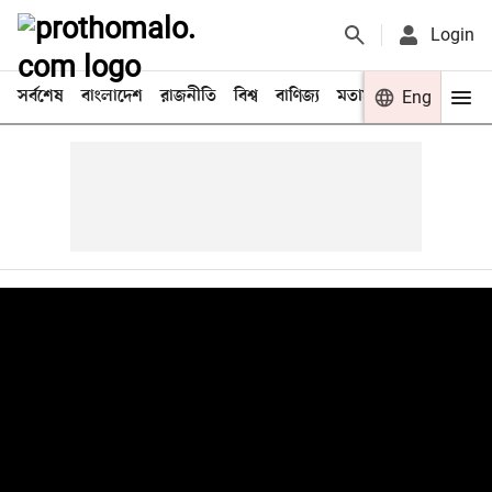
Login
সর্বশেষ
বাংলাদেশ
রাজনীতি
বিশ্ব
বাণিজ্য
মতামত
খেলা
Eng
বিনো