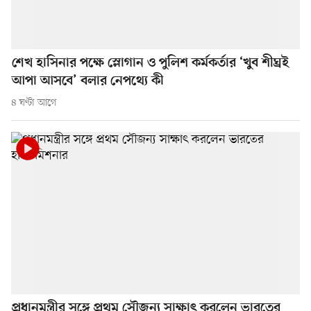
শেখ হাসিনার পক্ষে স্লোগান ও পুলিশ কর্মকর্তার ‘খুব শীঘ্রই
আপা আসবে’ বলার নেপথ্যে কী
৪ ঘণ্টা আগে
প্রধানমন্ত্রীর সঙ্গে প্রথম সৌজন্য সাক্ষাৎ করলেন ভারতের