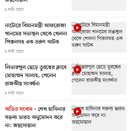
জয়সোয়াল
৪ ঘণ্টা আগে
নাটোরে বিমানমন্ত্রী আফরোজা
খানমের সভাস্থল থেকে খেলনা
পিস্তলসহ এক তরুণ আটক
৪ ঘণ্টা আগে
লিভারপুল ছেড়ে তুরস্কের ক্লাবে
মোহাম্মদ সালাহ, পেলেন
রাজকীয় সংবর্ধনা
৪ ঘণ্টা আগে
অডিও সংবাদ
শেখ হাসিনার
বক্তব্য ভারত অনুমোদন করে
না: জয়সোয়াল