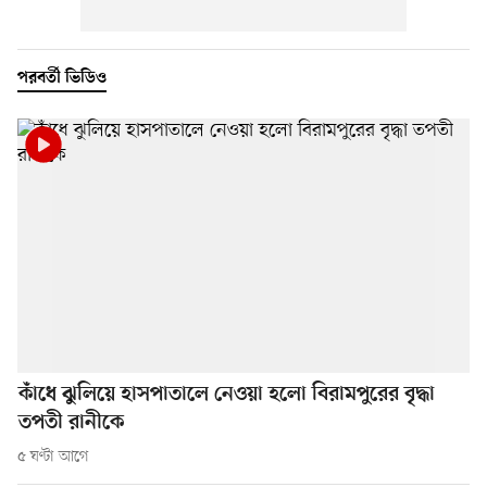
পরবর্তী ভিডিও
কাঁধে ঝুলিয়ে হাসপাতালে নেওয়া হলো বিরামপুরের বৃদ্ধা
তপতী রানীকে
৫ ঘণ্টা আগে