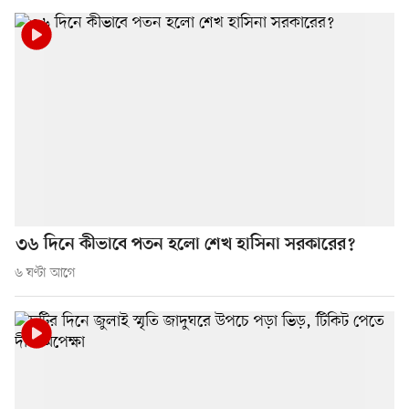
৩৬ দিনে কীভাবে পতন হলো শেখ হাসিনা সরকারের?
৬ ঘণ্টা আগে