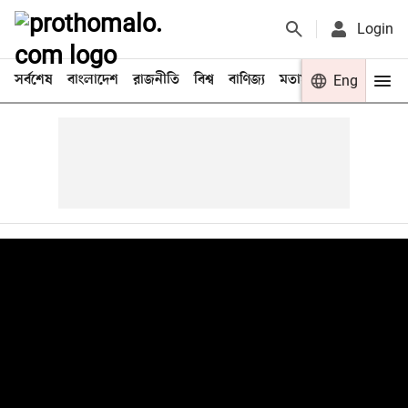
Login
সর্বশেষ
বাংলাদেশ
রাজনীতি
বিশ্ব
বাণিজ্য
মতামত
খেলা
Eng
বিনো