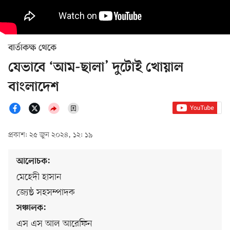
বার্তাকক্ষ থেকে
যেভাবে ‘আম-ছালা’ দুটোই খোয়াল
বাংলাদেশ
প্রকাশ: ২৫ জুন ২০২৪, ১২: ১৯
আলোচক:
মেহেদী হাসান
জ্যেষ্ঠ সহসম্পাদক
সঞ্চালক:
এস এস আল আরেফিন