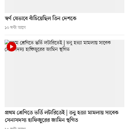
স্বর্ণ যেভাবে বাঁচিয়েছিল তিন দেশকে
১০ ঘণ্টা আগে
প্রথম শ্রেণিতে ভর্তি লটারিতেই | তনু হত্যা মামলায় সাবেক
সেনাসদস্য হাফিজুরের জামিন স্থগিত