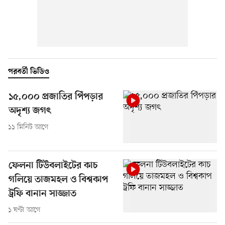
পরবর্তী ভিডিও
১৫,০০০ প্রজাতির পিঁপড়ার
অদৃশ্য জগৎ
১১ মিনিট আগে
ফেলনা টিউবলাইটের কাচ
গলিয়ে তাজমহল ও বিশ্বকাপ
ট্রফি বানান সাজ্জাত
১ ঘণ্টা আগে