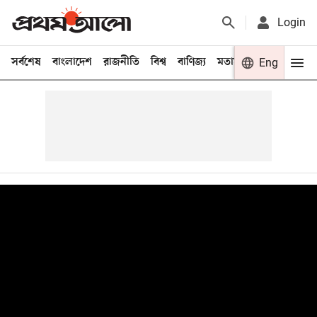
Login
সর্বশেষ
বাংলাদেশ
রাজনীতি
বিশ্ব
বাণিজ্য
মতামত
খেলা
Eng
বিনো