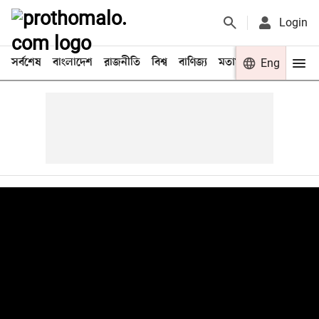
Login
সর্বশেষ
বাংলাদেশ
রাজনীতি
বিশ্ব
বাণিজ্য
মতামত
খেলা
Eng
বিনো