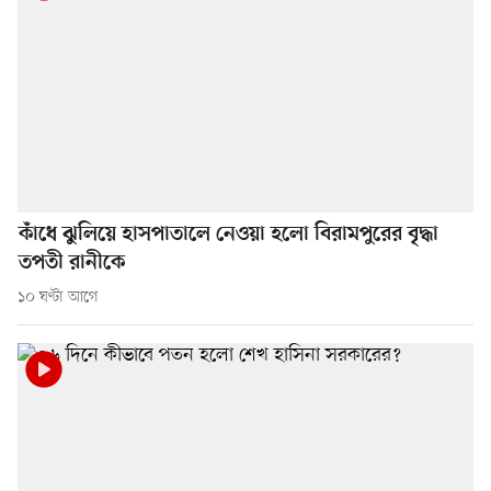
কাঁধে ঝুলিয়ে হাসপাতালে নেওয়া হলো বিরামপুরের বৃদ্ধা
তপতী রানীকে
১০ ঘণ্টা আগে