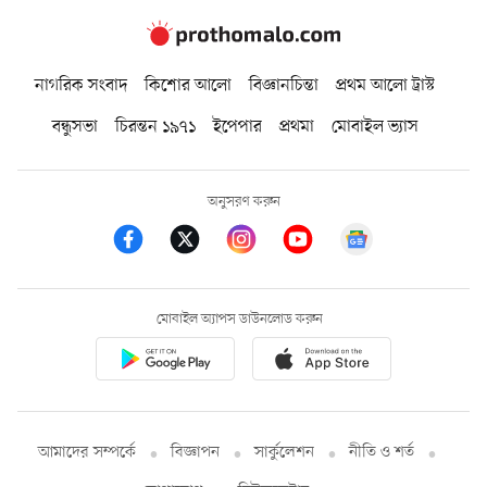
নাগরিক সংবাদ
কিশোর আলো
বিজ্ঞানচিন্তা
প্রথম আলো ট্রাস্ট
বন্ধুসভা
চিরন্তন ১৯৭১
ইপেপার
প্রথমা
মোবাইল ভ্যাস
অনুসরণ করুন
মোবাইল অ্যাপস ডাউনলোড করুন
আমাদের সম্পর্কে
বিজ্ঞাপন
সার্কুলেশন
নীতি ও শর্ত