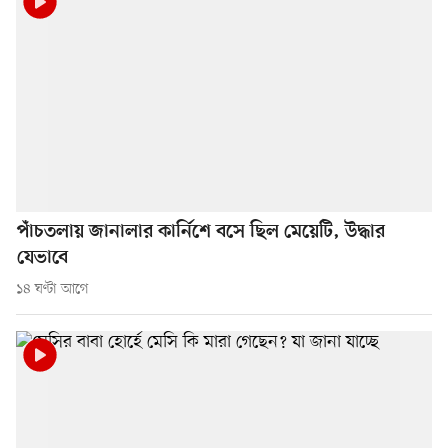
পাঁচতলায় জানালার কার্নিশে বসে ছিল মেয়েটি, উদ্ধার
যেভাবে
১৪ ঘণ্টা আগে