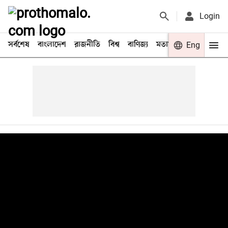
Login
সর্বশেষ
বাংলাদেশ
রাজনীতি
বিশ্ব
বাণিজ্য
মতামত
খেলা
Eng
বিনো