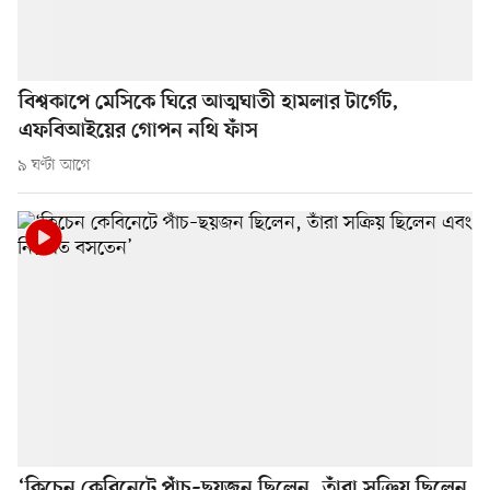
বিশ্বকাপে মেসিকে ঘিরে আত্মঘাতী হামলার টার্গেট,
এফবিআইয়ের গোপন নথি ফাঁস
৯ ঘণ্টা আগে
‘কিচেন কেবিনেটে পাঁচ–ছয়জন ছিলেন, তাঁরা সক্রিয় ছিলেন