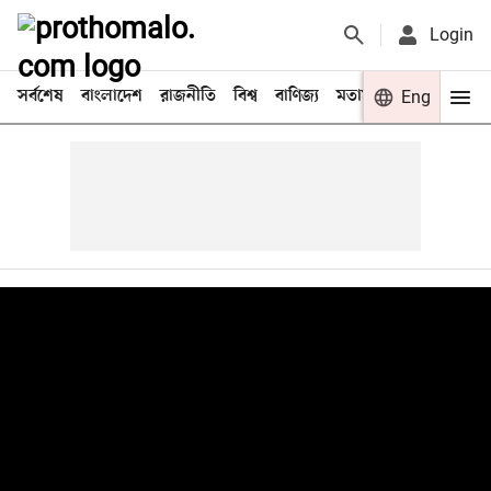
Login
সর্বশেষ
বাংলাদেশ
রাজনীতি
বিশ্ব
বাণিজ্য
মতামত
খেলা
Eng
বিনো