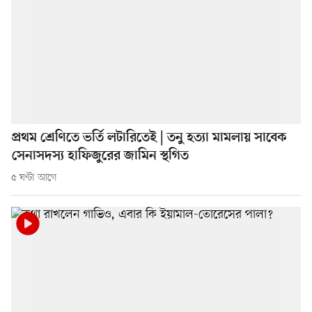
প্রথম শ্রেণিতে ভর্তি লটারিতেই | তনু হত্যা মামলায় সাবেক
সেনাসদস্য হাফিজুরের জামিন স্থগিত
৫ ঘণ্টা আগে