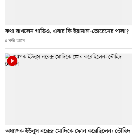
কথা রাখলেন গাভিও, এবার কি ইয়ামাল-তোরেসের পালা?
৫ ঘণ্টা আগে
অধ্যাপক ইউনূস নরেন্দ্র মোদিকে ফোন করেছিলেন: তৌহিদ