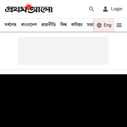
Login
সর্বশেষ
বাংলাদেশ
রাজনীতি
বিশ্ব
বাণিজ্য
মতামত
খেলা
Eng
বিনো