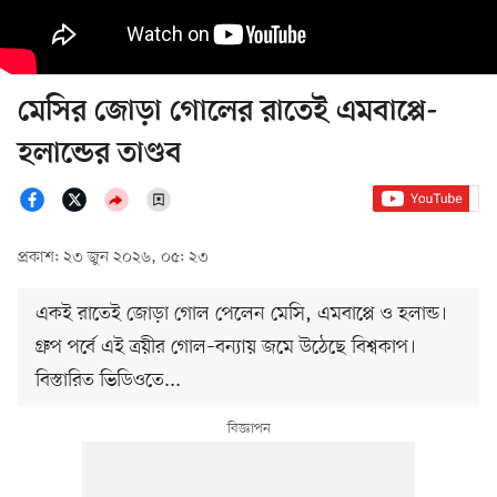
মেসির জোড়া গোলের রাতেই এমবাপ্পে-
হলান্ডের তাণ্ডব
প্রকাশ: ২৩ জুন ২০২৬, ০৫: ২৩
একই রাতেই জোড়া গোল পেলেন মেসি, এমবাপ্পে ও হলান্ড।
গ্রুপ পর্বে এই ত্রয়ীর গোল–বন্যায় জমে উঠেছে বিশ্বকাপ।
বিস্তারিত ভিডিওতে...