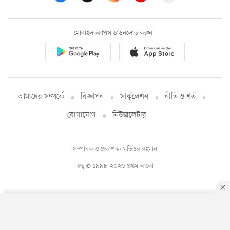
মোবাইল অ্যাপস ডাউনলোড করুন
আমাদের সম্পর্কে
বিজ্ঞাপন
সার্কুলেশন
নীতি ও শর্ত
যোগাযোগ
নিউজলেটার
সম্পাদক ও প্রকাশক: মতিউর রহমান
স্বত্ব © ১৯৯৮-২০২৬ প্রথম আলো
By using this site, you agree to our
Privacy Policy
.
OK