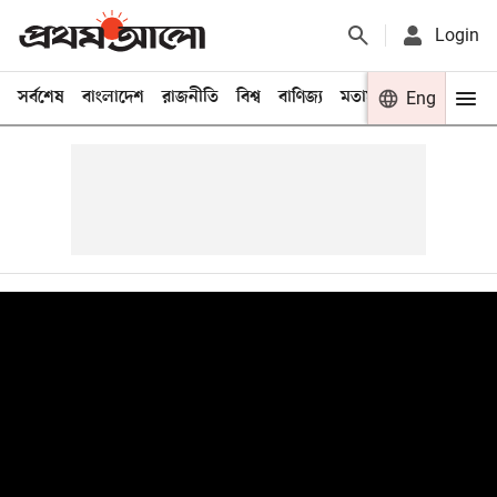
Login
সর্বশেষ
বাংলাদেশ
রাজনীতি
বিশ্ব
বাণিজ্য
মতামত
খেলা
Eng
বিনো