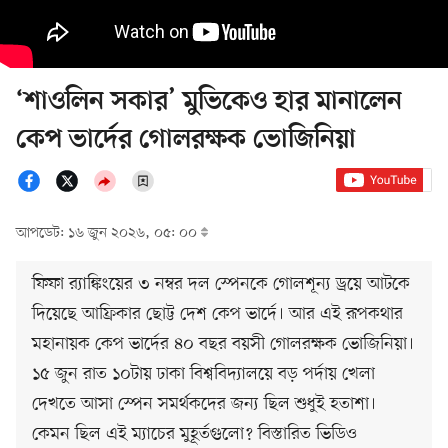
‘শাওলিন সকার’ মুভিকেও হার মানালেন
কেপ ভার্দের গোলরক্ষক ভোজিনিয়া
আপডেট: ১৬ জুন ২০২৬, ০৫: ০০
ফিফা র‍্যাঙ্কিংয়ের ৩ নম্বর দল স্পেনকে গোলশূন্য ড্রয়ে আটকে
দিয়েছে আফ্রিকার ছোট্ট দেশ কেপ ভার্দে। আর এই রূপকথার
মহানায়ক কেপ ভার্দের ৪০ বছর বয়সী গোলরক্ষক ভোজিনিয়া।
১৫ জুন রাত ১০টায় ঢাকা বিশ্ববিদ্যালয়ে বড় পর্দায় খেলা
দেখতে আসা স্পেন সমর্থকদের জন্য ছিল শুধুই হতাশা।
কেমন ছিল এই ম্যাচের মুহূর্তগুলো? বিস্তারিত ভিডিও