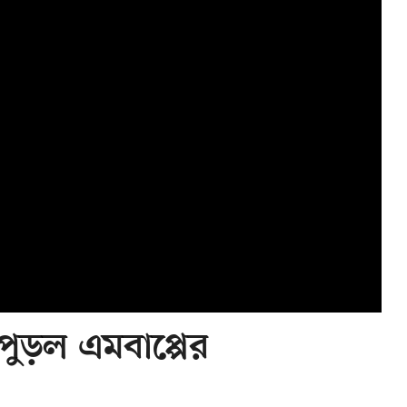
 পুড়ল এমবাপ্পের