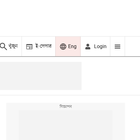
খুঁজুন
ই-পেপার
Login
Eng