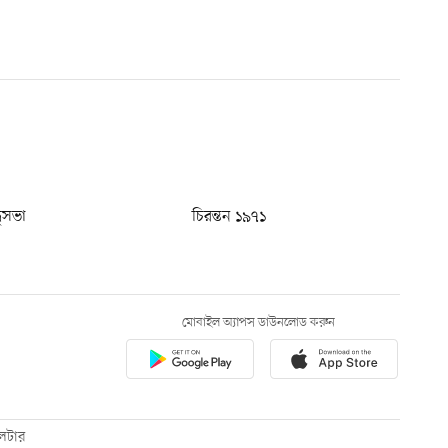
ধুসভা
চিরন্তন ১৯৭১
মোবাইল অ্যাপস ডাউনলোড করুন
েটার