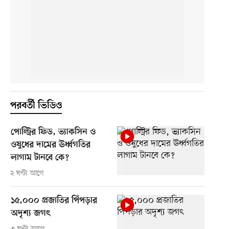
পরবর্তী ভিডিও
পোল্ট্রির ফিড, ভ্যাকসিন ও
ওষুধের দামের ঊর্ধ্বগতির
লাগাম টানবে কে?
২ ঘণ্টা আগে
১৫,০০০ প্রজাতির পিঁপড়ার
অদৃশ্য জগৎ