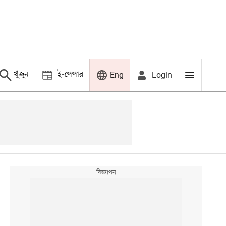
খুঁজুন
ই-পেপার
Login
Eng