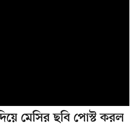
িয়ে মেসির ছবি পোস্ট করল