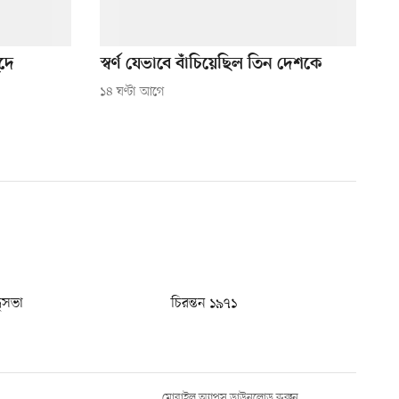
ুদে
স্বর্ণ যেভাবে বাঁচিয়েছিল তিন দেশকে
১৪ ঘণ্টা আগে
ধুসভা
চিরন্তন ১৯৭১
মোবাইল অ্যাপস ডাউনলোড করুন