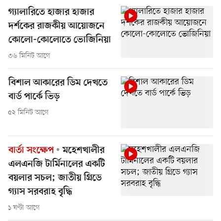
গ্যালারিতে হাজার হাজার
দর্শকের রাজকীয় আয়োজনে
কোলো-কোলোতে ভোজিনিয়া
৩৬ মিনিট আগে
বিশাল আকারের ডিম দেখতে
বার্ড পার্কে ভিড়
৫২ মিনিট আগে
বার্তা সংক্ষেপ
মহেশখালীর
এলএনজি টার্মিনালের একটি
বয়লার সচল; জাতীয় গ্রিডে
গ্যাস সরবরাহ বৃদ্ধি
১ ঘণ্টা আগে