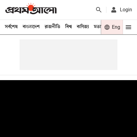
Login
সর্বশেষ
বাংলাদেশ
রাজনীতি
বিশ্ব
বাণিজ্য
মতামত
খেলা
Eng
বিনো