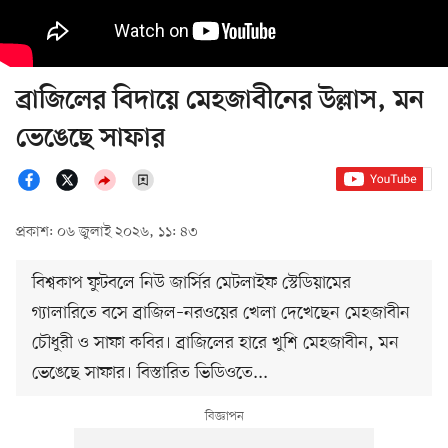
ব্রাজিলের বিদায়ে মেহজাবীনের উল্লাস, মন
ভেঙেছে সাফার
প্রকাশ: ০৬ জুলাই ২০২৬, ১১: ৪৩
বিশ্বকাপ ফুটবলে নিউ জার্সির মেটলাইফ স্টেডিয়ামের
গ্যালারিতে বসে ব্রাজিল–নরওয়ের খেলা দেখেছেন মেহজাবীন
চৌধুরী ও সাফা কবির। ব্রাজিলের হারে খুশি মেহজাবীন, মন
ভেঙেছে সাফার। বিস্তারিত ভিডিওতে...