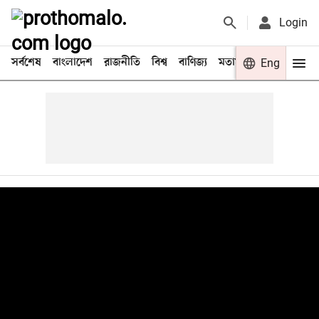
Login
সর্বশেষ
বাংলাদেশ
রাজনীতি
বিশ্ব
বাণিজ্য
মতামত
খেলা
Eng
বিনো