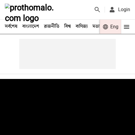
Login
সর্বশেষ
বাংলাদেশ
রাজনীতি
বিশ্ব
বাণিজ্য
মতামত
খেলা
Eng
বিনো