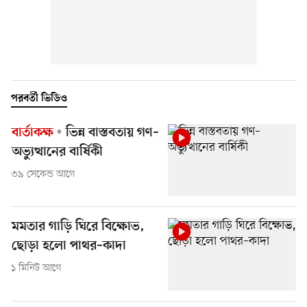
পরবর্তী ভিডিও
বার্তাকক্ষ
ভিন্ন বাস্তবতায় গণ–
অভ্যুত্থানের বার্ষিকী
৩৯ সেকেন্ড আগে
মমতার গাড়ি ঘিরে বিক্ষোভ,
ছোড়া হলো পাথর–কাদা
১ মিনিট আগে