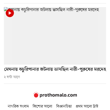
মেঘনায় কচুরিপানার জটলায় ভাসছিল নারী–পুরুষের মরদেহ
২ ঘণ্টা আগে
নাগরিক সংবাদ
কিশোর আলো
বিজ্ঞানচিন্তা
প্রথম আলো ট্রাস্ট