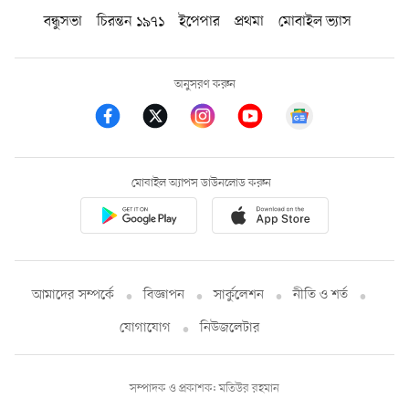
বন্ধুসভা
চিরন্তন ১৯৭১
ইপেপার
প্রথমা
মোবাইল ভ্যাস
অনুসরণ করুন
মোবাইল অ্যাপস ডাউনলোড করুন
আমাদের সম্পর্কে
বিজ্ঞাপন
সার্কুলেশন
নীতি ও শর্ত
যোগাযোগ
নিউজলেটার
সম্পাদক ও প্রকাশক: মতিউর রহমান