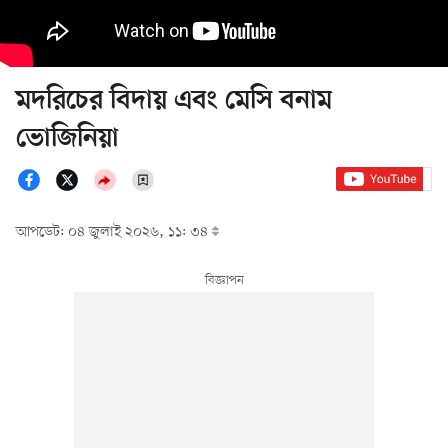
মদরিচের বিদায় এবং মেসি বনাম
ভোজিনিয়া
আপডেট: ০৪ জুলাই ২০২৬, ১১: ৩৪