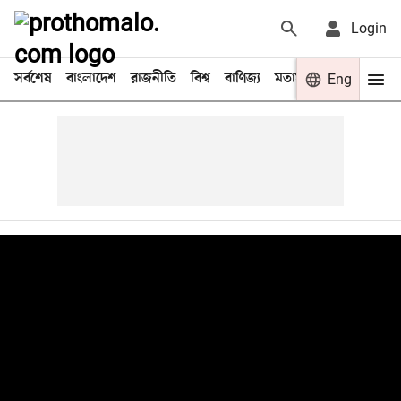
Login
সর্বশেষ
বাংলাদেশ
রাজনীতি
বিশ্ব
বাণিজ্য
মতামত
খেলা
Eng
বিনো