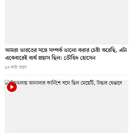
আমরা ভারতের সঙ্গে সম্পর্ক ভালো করার চেষ্টা করেছি, এটা
একেবারেই ব্যর্থ প্রয়াস ছিল: তৌহিদ হোসেন
১৩ ঘণ্টা আগে