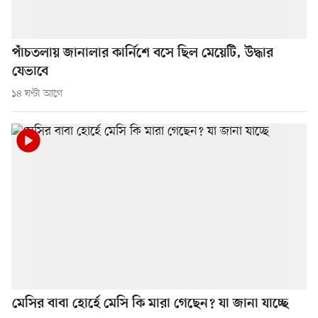
পাঁচতলায় জানালার কার্নিশে বসে ছিল মেয়েটি, উদ্ধার
যেভাবে
১৪ ঘণ্টা আগে
মেসির বাবা হোর্হে মেসি কি মারা গেছেন? যা জানা যাচ্ছে