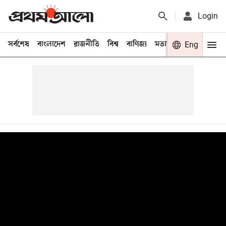
Login
সর্বশেষ
বাংলাদেশ
রাজনীতি
বিশ্ব
বাণিজ্য
মতামত
খেলা
Eng
বিনো