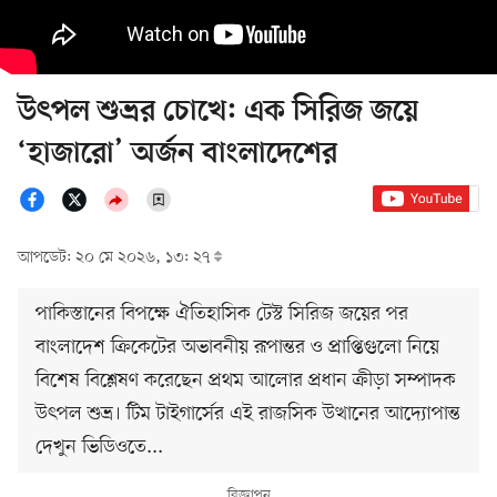
উৎপল শুভ্রর চোখে: এক সিরিজ জয়ে
‘হাজারো’ অর্জন বাংলাদেশের
আপডেট: ২০ মে ২০২৬, ১৩: ২৭
পাকিস্তানের বিপক্ষে ঐতিহাসিক টেস্ট সিরিজ জয়ের পর
বাংলাদেশ ক্রিকেটের অভাবনীয় রূপান্তর ও প্রাপ্তিগুলো নিয়ে
বিশেষ বিশ্লেষণ করেছেন প্রথম আলোর প্রধান ক্রীড়া সম্পাদক
উৎপল শুভ্র। টিম টাইগার্সের এই রাজসিক উত্থানের আদ্যোপান্ত
দেখুন ভিডিওতে...