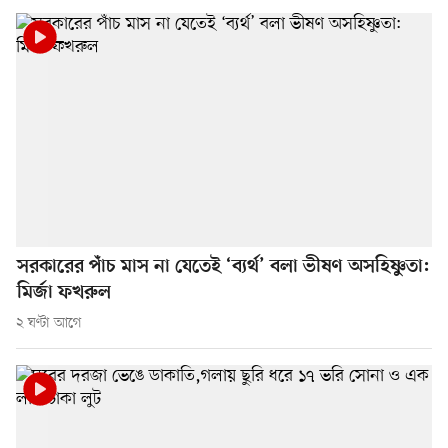
সরকারের পাঁচ মাস না যেতেই ‘ব্যর্থ’ বলা ভীষণ অসহিষ্ণুতা:
মির্জা ফখরুল
২ ঘণ্টা আগে