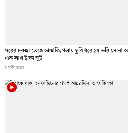
ঘরের দরজা ভেঙে ডাকাতি,গলায় ছুরি ধরে ১৭ ভরি সোনা ও
এক লাখ টাকা লুট
২ ঘণ্টা আগে