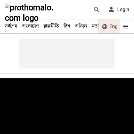
Login
সর্বশেষ
বাংলাদেশ
রাজনীতি
বিশ্ব
বাণিজ্য
মতামত
খেলা
Eng
বিনো