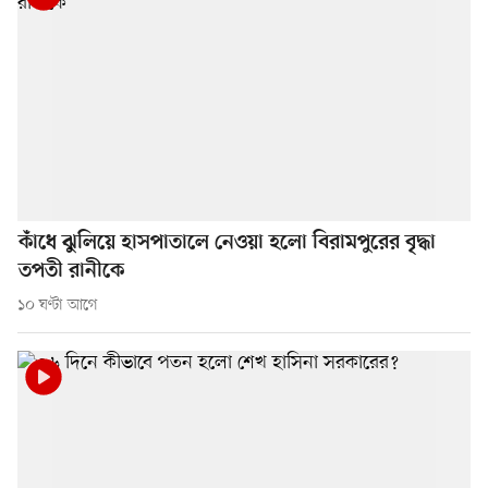
কাঁধে ঝুলিয়ে হাসপাতালে নেওয়া হলো বিরামপুরের বৃদ্ধা
তপতী রানীকে
১০ ঘণ্টা আগে