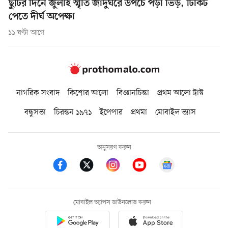
ছুটির দিনে জুলাই স্মৃতি জাদুঘরে উপচে পড়া ভিড়, টিকিট
পেতে দীর্ঘ অপেক্ষা
১১ ঘণ্টা আগে
নাগরিক সংবাদ
কিশোর আলো
বিজ্ঞানচিন্তা
প্রথম আলো ট্রাস্ট
বন্ধুসভা
চিরন্তন ১৯৭১
ইপেপার
প্রথমা
মোবাইল ভ্যাস
অনুসরণ করুন
মোবাইল অ্যাপস ডাউনলোড করুন